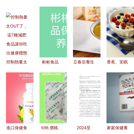
控制熱量太
彬彬食品
立春后養生
香蕉、安眠
OUT了，這
舌尖上的養
指南 順應
與睡前養生
7種減肥食
生智慧，健
節氣，健康
揭秘低卡安
品讓你吃出
康生活的品
一整年
眠藥般的十
健康體態
質之選
種食物
進口保健食
698,價格,
2024至
家庭保健養