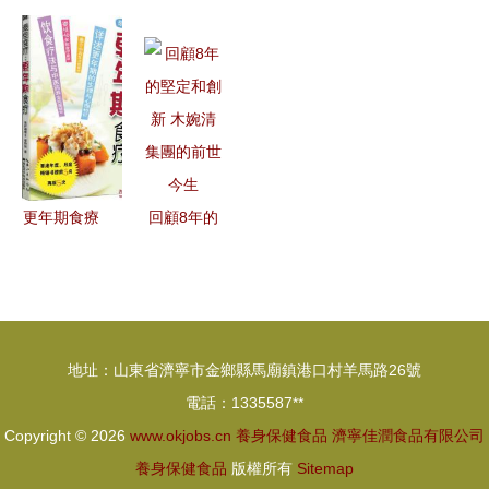
品價格與批
廠家,供應
2030年中
生食譜 輕
發渠道解析
商,保健食
國養生保健
松上手，吃
如何找到可
品,山東冠
食品行業市
出健康好身
靠廠家
縣金農靈芝
場深度分析
體
專業合作社
及投資潛力
熱賣促銷
預測報告
更年期食療
回顧8年的
新解 從
堅定和創新
《養身藥
木婉清集團
膳》看張群
的前世今生
湘與鄔麗妹
地址：山東省濟寧市金鄉縣馬廟鎮港口村羊馬路26號
的養生智慧
電話：1335587**
Copyright © 2026
www.okjobs.cn
養身保健食品
濟寧佳潤食品有限公司
養身保健食品
版權所有
Sitemap