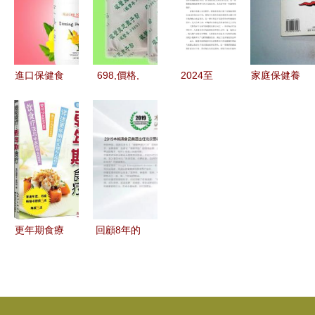
健康體態
質之選
種食物
進口保健食
698,價格,
2024至
家庭保健養
品價格與批
廠家,供應
2030年中
生食譜 輕
發渠道解析
商,保健食
國養生保健
松上手，吃
如何找到可
品,山東冠
食品行業市
出健康好身
靠廠家
縣金農靈芝
場深度分析
體
專業合作社
及投資潛力
熱賣促銷
預測報告
更年期食療
回顧8年的
新解 從
堅定和創新
《養身藥
木婉清集團
膳》看張群
的前世今生
湘與鄔麗妹